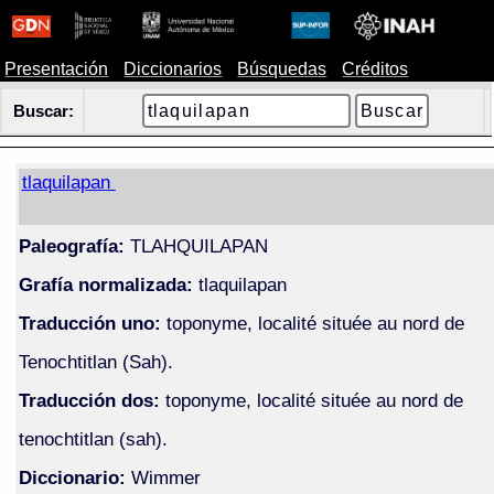
Presentación
Diccionarios
Búsquedas
Créditos
Buscar:
tlaquilapan
Paleografía:
TLAHQUILAPAN
Grafía normalizada:
tlaquilapan
Traducción uno:
toponyme, localité située au nord de
Tenochtitlan (Sah).
Traducción dos:
toponyme, localité située au nord de
tenochtitlan (sah).
Diccionario:
Wimmer