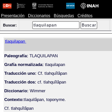
Presentación
Diccionarios
Búsquedas
Créditos
Buscar:
tlaquilapan
Paleografía:
TLAQUILAPAN
Grafía normalizada:
tlaquilapan
Traducción uno:
Cf. tlahquîlâpan
Traducción dos:
cf. tlahquîlâpan
Diccionario:
Wimmer
Contexto:
tlaquilâpan, toponyme.
Cf. tlahquîlâpan