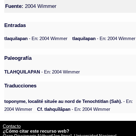
Fuente:
2004 Wimmer
Entradas
tlaquilapan
- En: 2004 Wimmer
tlaquilapan
- En: 2004 Wimmer
Paleografía
TLAHQUILAPAN
- En: 2004 Wimmer
Traducciones
toponyme, localité située au nord de Tenochtitlan (Sah).
- En:
2004 Wimmer
Cf. tlahquîlâpan
- En: 2004 Wimmer
Contacto
¿Cómo citar este recurso web?
Gran Diccionario Náhuatl
[en línea]. Universidad Nacional