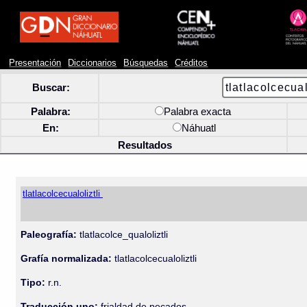
Presentación
Diccionarios
Búsquedas
Créditos
Buscar:
Palabra:
Palabra exacta
En:
Náhuatl
Resultados
tlatlacolcecualoliztli
Paleografía:
tlatlacolce_qualoliztli
Grafía normalizada:
tlatlacolcecualoliztli
Tipo:
r.n.
Traducción uno:
frialdad de pecados.