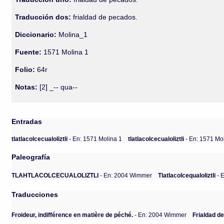
Traducción dos:
frialdad de pecados.
Diccionario:
Molina_1
Fuente:
1571 Molina 1
Folio:
64r
Notas:
[2] _-- qua--
Entradas
tlatlacolcecualoliztli
- En: 1571 Molina 1
tlatlacolcecualoliztli
- En: 1571 Mo
Paleografía
TLAHTLACOLCECUALOLIZTLI
- En: 2004 Wimmer
Tlatlacolcequaloliztli
- 
Traducciones
Froideur, indifférence en matière de péché.
- En: 2004 Wimmer
Frialdad d