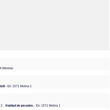
Olmos_V
Paredes
Rincón
Sahagún Escolio
Tezozomoc
Tzinacapan
Wimmer
04 Wimmer
ztli
- En: 1571 Molina 1
 2
frialdad de pecados.
- En: 1571 Molina 1