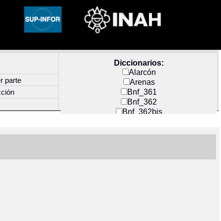
Diccionarios:
Alarcón
r parte
Arenas
Bnf_361
cción
Bnf_362
Bnf_362bis
Carochi
CF_INDEX
Clavijero
Cortés y Zedeño
Docs_México
Durán
Guerra
Mecayapan
Molina_1
Molina_2
Olmos_G