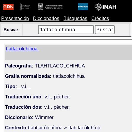
Presentación
Diccionarios
Búsquedas
Créditos
Buscar:
tlatlacolchihua
Paleografía:
TLAHTLACOLCHIHUA
Grafía normalizada:
tlatlacolchihua
Tipo:
_v.i._
Traducción uno:
v.i., pécher.
Traducción dos:
v.i., pécher.
Diccionario:
Wimmer
Contexto:
tlahtlacôlchîhua > tlahtlacôlchîuh.