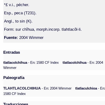
*£ v.i., pécher.
Esp., peca (T231).
Angl., to sin (K).
Form: sur chîhua, morph.incorp. tlahtlacôl-li.
Fuente:
2004 Wimmer
Entradas
tlatlacolchihua
- En: 1580 CF Index
tlatlacolchihua
- En: 2004
Wimmer
Paleografía
TLAHTLACOLCHIHUA
- En: 2004 Wimmer
tlatlaculchioa
- En
1580 CF Index
Traducciones