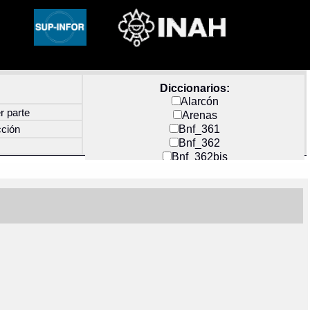
Diccionarios:
Alarcón
r parte
Arenas
Bnf_361
cción
Bnf_362
Bnf_362bis
Carochi
CF_INDEX
Clavijero
Cortés y Zedeño
Docs_México
Durán
Guerra
Mecayapan
Molina_1
Molina_2
Olmos_G