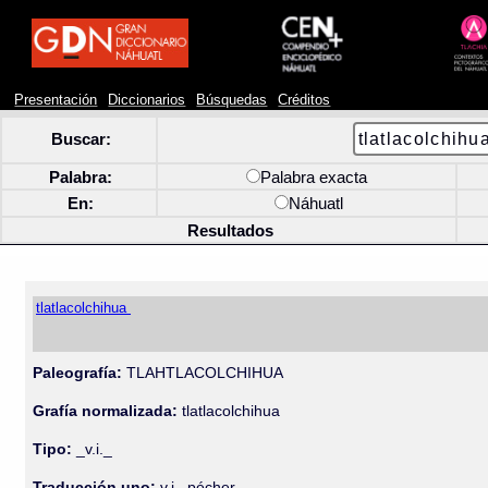
Presentación
Diccionarios
Búsquedas
Créditos
Buscar:
Palabra:
Palabra exacta
En:
Náhuatl
Resultados
tlatlacolchihua
Paleografía:
TLAHTLACOLCHIHUA
Grafía normalizada:
tlatlacolchihua
Tipo:
_v.i._
Traducción uno:
v.i., pécher.