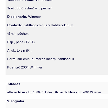
Traducción dos:
v.i., pécher.
Diccionario:
Wimmer
Contexto:
tlahtlacôlchîhua > tlahtlacôlchîuh.
*£ v.i., pécher.
Esp., peca (T231).
Angl., to sin (K).
Form: sur chîhua, morph.incorp. tlahtlacôl-li.
Fuente:
2004 Wimmer
Entradas
tlatlacolchihua
- En: 1580 CF Index
tlatlacolchihua
- En: 2004 Wimmer
Paleografía