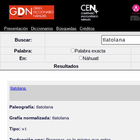
Presentación
Diccionarios
Búsquedas
Créditos
Buscar:
Palabra:
Palabra exacta
En:
Náhuatl
Resultados
tlatolana
Paleografía:
tlatolana
Grafía normalizada:
tlatolana
Tipo:
v.t.
Traducción uno:
Pregonar, es lo mismo que gritar