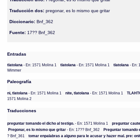
Traducción dos:
pregonar, es lo mismo que gritar
Diccionario:
Bnf_362
Fuente:
17?? Bnf_362
Entradas
tlatolana
- En: 1571 Molina 1
tlatolana
- En: 1571 Molina 1
tlatolana
- En:
Wimmer
Paleografía
ni, tlatolana
- En: 1571 Molina 1
nite, tlatolana
- En: 1571 Molina 1
TLAHT
1571 Molina 2
Traducciones
preguntar tomando el dicho al testigo.
- En: 1571 Molina 1
preguntar caute
Pregonar, es lo mismo que gritar
- En: 17?? Bnf_362
Preguntar tomando el
? Bnf_361
tomar enpalabras a alguno para le acusar y hazer mal. pre: onit