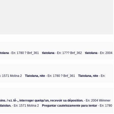
Olmos_V
Paredes
Rincón
Sahagún Escolio
Tezozomoc
Tzinacapan
Wimmer
atolana
- En: 1780 ? Bnf_361
tlatolana
- En: 17?? Bnf_362
tlatolana
- En: 2004
n: 1571 Molina 2
Tlatolana, nite
- En: 1780 ? Bnf_361
Tlatolana, nite
- En:
oins. / v.t. tê-., interroger quelqu'un, recevoir sa déposition.
- En: 2004 Wimmer
tlatolan.
- En: 1571 Molina 2
Preguntar cautelozamente para tentar
- En: 1780