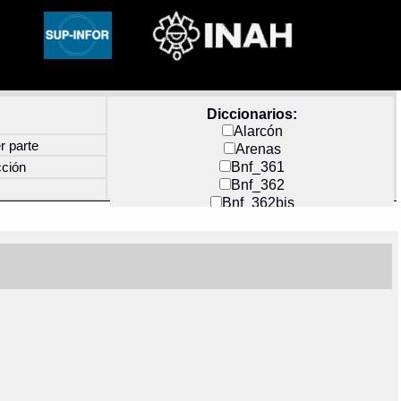
Diccionarios:
Alarcón
r parte
Arenas
Bnf_361
cción
Bnf_362
Bnf_362bis
Carochi
CF_INDEX
Clavijero
Cortés y Zedeño
Docs_México
Durán
Guerra
Mecayapan
Molina_1
Molina_2
Olmos_G