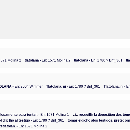
 1571 Molina 2
tlatolana
- En: 1571 Molina 2
tlatolana
- En: 1780 ? Bnf_361
tl
OLANA
- En: 2004 Wimmer
Tlatolana, ni
- En: 1780 ? Bnf_361
Tlatolana, ni
- E
losamente para tentar.
- En: 1571 Molina 1
v.i., recueillir la déposition des tém
 d[ic]ho al testigo
- En: 1780 ? Bnf_361
tomar eldicho alos testigos. prete: oni
etlatolan.
- En: 1571 Molina 2