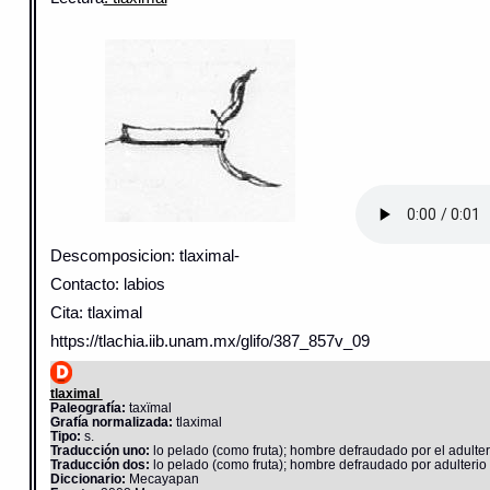
Descomposicion: tlaximal-
Contacto: labios
Cita: tlaximal
https://tlachia.iib.unam.mx/glifo/387_857v_09
tlaximal
Paleografía:
taxïmal
Grafía normalizada:
tlaximal
Tipo:
s.
Traducción uno:
lo pelado (como fruta); hombre defraudado por el adulteri
Traducción dos:
lo pelado (como fruta); hombre defraudado por adulterio d
Diccionario:
Mecayapan