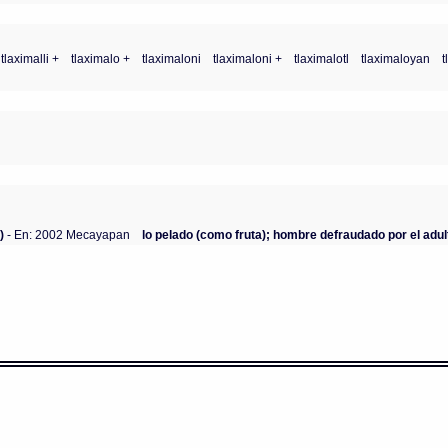
tlaximalli +
tlaximalo +
tlaximaloni
tlaximaloni +
tlaximalotl
tlaximaloyan
t
)
- En: 2002 Mecayapan
lo pelado (como fruta); hombre defraudado por el adult