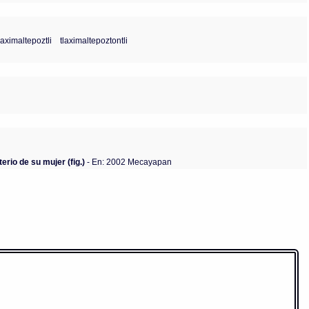
laximaltepoztli
tlaximaltepoztontli
erio de su mujer (fig.)
- En: 2002 Mecayapan