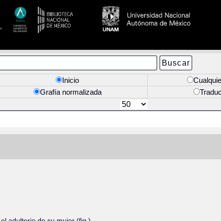
Inicio
Cualquie
Grafía normalizada
Tradu
 adulterio de su mujer (fig.)