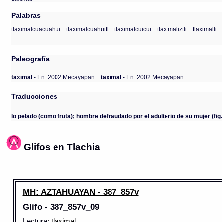
Palabras
tlaximalcuacuahui
tlaximalcuahuitl
tlaximalcuicui
tlaximaliztli
tlaximalli
Paleografía
taxïmal
- En: 2002 Mecayapan
taxïmal
- En: 2002 Mecayapan
Traducciones
lo pelado (como fruta); hombre defraudado por el adulterio de su mujer (fig.
Glifos en Tlachia
MH: AZTAHUAYAN - 387_857v
Glifo - 387_857v_09
Lectura
: tlaximal