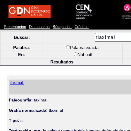
Presentación
Diccionarios
Búsquedas
Créditos
Buscar:
Palabra:
Palabra exacta
En:
Náhuatl
Resultados
tlaximal
Paleografía:
taxïmal
Grafía normalizada:
tlaximal
Tipo:
s.
Traducción uno:
lo pelado (como fruta); hombre defraudado por el