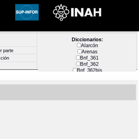
Diccionarios:
Alarcón
r parte
Arenas
Bnf_361
cción
Bnf_362
Bnf_362bis
Carochi
CF_INDEX
Clavijero
Cortés y Zedeño
Docs_México
Durán
Guerra
Mecayapan
Molina_1
Molina_2
Olmos_G