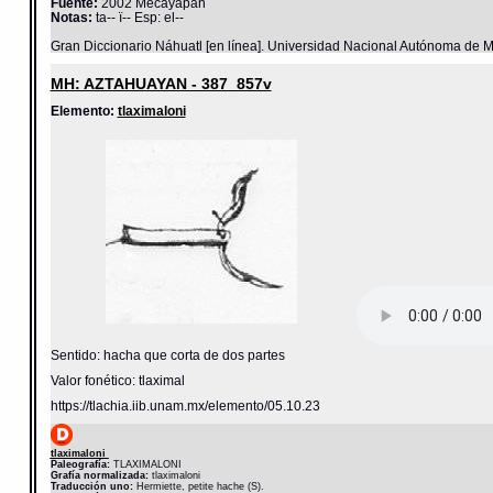
Fuente:
2002 Mecayapan
Notas:
ta-- ï-- Esp: el--
Gran Diccionario Náhuatl [en línea]. Universidad Nacional Autónoma de M
MH: AZTAHUAYAN - 387_857v
Elemento:
tlaximaloni
Sentido: hacha que corta de dos partes
Valor fonético: tlaximal
https://tlachia.iib.unam.mx/elemento/05.10.23
tlaximaloni
Paleografía:
TLAXIMALONI
Grafía normalizada:
tlaximaloni
Traducción uno:
Hermiette, petite hache (S).