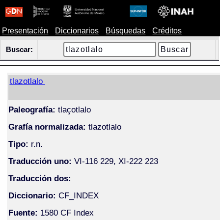
Presentación
Diccionarios
Búsquedas
Créditos
Buscar:
tlazotlalo
Paleografía:
tlaçotlalo
Grafía normalizada:
tlazotlalo
Tipo:
r.n.
Traducción uno:
VI-116 229, XI-222 223
Traducción dos:
Diccionario:
CF_INDEX
Fuente:
1580 CF Index