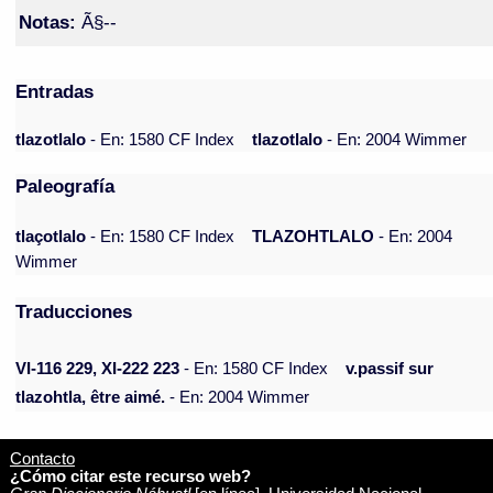
Notas:
Ã§--
Entradas
tlazotlalo
- En: 1580 CF Index
tlazotlalo
- En: 2004 Wimmer
Paleografía
tlaçotlalo
- En: 1580 CF Index
TLAZOHTLALO
- En: 2004
Wimmer
Traducciones
VI-116 229, XI-222 223
- En: 1580 CF Index
v.passif sur
tlazohtla, être aimé.
- En: 2004 Wimmer
Contacto
¿Cómo citar este recurso web?