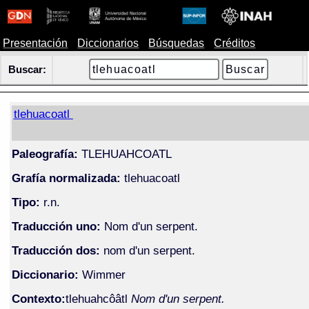
Presentación
Diccionarios
Búsquedas
Créditos
Buscar:
tlehuacoatl
Paleografía:
TLEHUAHCOATL
Grafía normalizada:
tlehuacoatl
Tipo:
r.n.
Traducción uno:
Nom d'un serpent.
Traducción dos:
nom d'un serpent.
Diccionario:
Wimmer
Contexto:
tlehuahcôâtl
Nom d'un serpent.