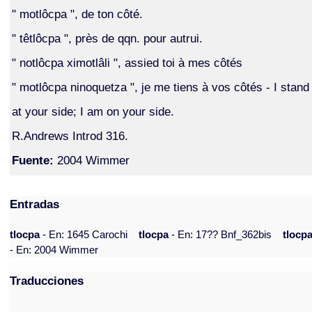
" motlôcpa ", de ton côté.
" têtlôcpa ", près de qqn. pour autrui.
" notlôcpa ximotlâli ", assied toi à mes côtés
" motlôcpa ninoquetza ", je me tiens à vos côtés - I stand
at your side; I am on your side.
R.Andrews Introd 316.
Fuente:
2004 Wimmer
Entradas
tlocpa
- En: 1645 Carochi
tlocpa
- En: 17?? Bnf_362bis
tlocp
- En: 2004 Wimmer
Traducciones