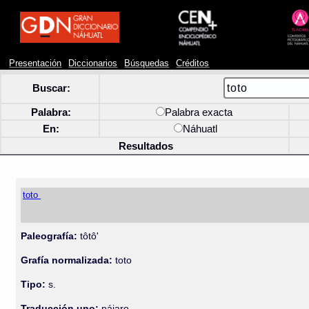
Presentación
Diccionarios
Búsquedas
Créditos
Buscar:
Palabra:
Palabra exacta
En:
Náhuatl
Resultados
toto
Paleografía:
tôtô'
Grafía normalizada:
toto
Tipo:
s.
Traducción uno:
pájaro