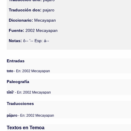
Traducción dos:
pajaro
Diccionario:
Mecayapan
Fuente:
2002 Mecayapan
Notas:
ô-- '-- Esp: á--
Entradas
toto
- En: 2002 Mecayapan
Paleografía
tôtô'
- En: 2002 Mecayapan
Traducciones
pájaro
- En: 2002 Mecayapan
Textos en Temoa