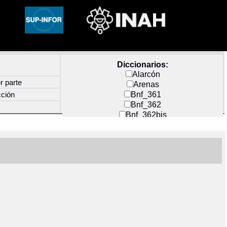
Diccionarios:
Alarcón
r parte
Arenas
Bnf_361
cción
Bnf_362
Bnf_362bis
Carochi
CF_INDEX
Clavijero
Cortés y Zedeño
Docs_México
Durán
Guerra
Mecayapan
Molina_1
Molina_2
Olmos_G