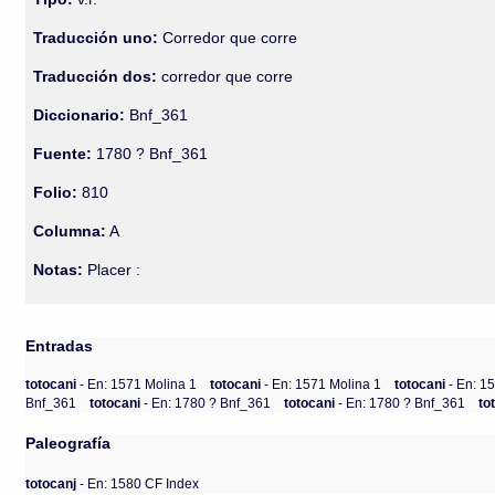
Traducción uno:
Corredor que corre
Traducción dos:
corredor que corre
Diccionario:
Bnf_361
Fuente:
1780 ? Bnf_361
Folio:
810
Columna:
A
Notas:
Placer :
Entradas
totocani
- En: 1571 Molina 1
totocani
- En: 1571 Molina 1
totocani
- En: 1
Bnf_361
totocani
- En: 1780 ? Bnf_361
totocani
- En: 1780 ? Bnf_361
to
Paleografía
totocanj
- En: 1580 CF Index