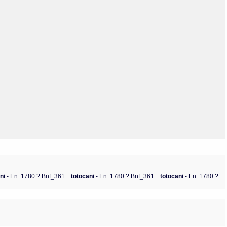
Olmos_V
Paredes
Rincón
Sahagún Escolio
Tezozomoc
Tzinacapan
Wimmer
ani
- En: 1780 ? Bnf_361
totocani
- En: 1780 ? Bnf_361
totocani
- En: 1780 ?