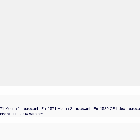
571 Molina 1
totocani
- En: 1571 Molina 2
totocani
- En: 1580 CF Index
totoc
tocani
- En: 2004 Wimmer