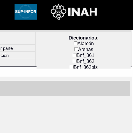
Diccionarios:
Alarcón
r parte
Arenas
Bnf_361
cción
Bnf_362
Bnf_362bis
Carochi
CF_INDEX
Clavijero
Cortés y Zedeño
Docs_México
Durán
Guerra
Mecayapan
Molina_1
Molina_2
Olmos_G