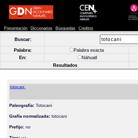
Presentación
Diccionarios
Búsquedas
Créditos
Buscar:
Palabra:
Palabra exacta
En:
Náhuatl
Resultados
totocani
Paleografía:
Totocani
Grafía normalizada:
totocani
Prefijo:
no
Tipo:
v.r.