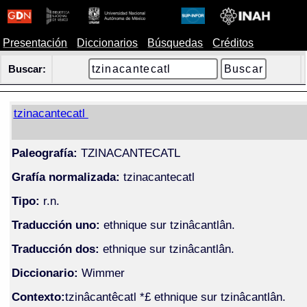
Presentación
Diccionarios
Búsquedas
Créditos
Buscar:
tzinacantecatl
Paleografía:
TZINACANTECATL
Grafía normalizada:
tzinacantecatl
Tipo:
r.n.
Traducción uno:
ethnique sur tzinâcantlân.
Traducción dos:
ethnique sur tzinâcantlân.
Diccionario:
Wimmer
Contexto:
tzinâcantêcatl *£ ethnique sur tzinâcantlân.