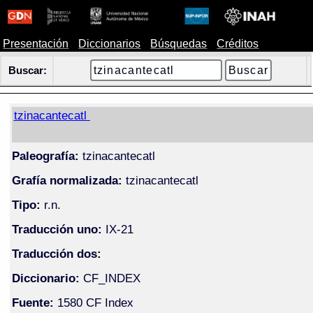
Presentación
Diccionarios
Búsquedas
Créditos
Buscar:
tzinacantecatl
Paleografía:
tzinacantecatl
Grafía normalizada:
tzinacantecatl
Tipo:
r.n.
Traducción uno:
IX-21
Traducción dos:
Diccionario:
CF_INDEX
Fuente:
1580 CF Index