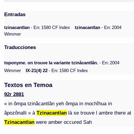
Entradas
tzinacantlan
- En: 1580 CF Index
tzinacantlan
- En: 2004
Wimmer
Traducciones
toponyme. on trouve la variante tzinâcantlân.
- En: 2004
Wimmer
IX-21(4) 22
- En: 1580 CF Index
Textos en Temoa
92r 2881
« in ômpa tzinâcantlân yeh ômpa in mochîhua in
âpozônalli » à
Tzinacantlan
là se trouve l ambre there at
Tzinacantlan
were amber occured Sah