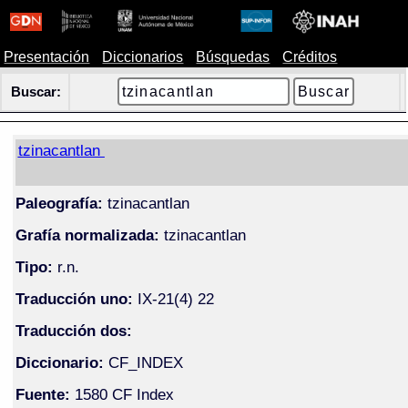
Presentación
Diccionarios
Búsquedas
Créditos
Buscar:
tzinacantlan
Paleografía:
tzinacantlan
Grafía normalizada:
tzinacantlan
Tipo:
r.n.
Traducción uno:
IX-21(4) 22
Traducción dos:
Diccionario:
CF_INDEX
Fuente:
1580 CF Index