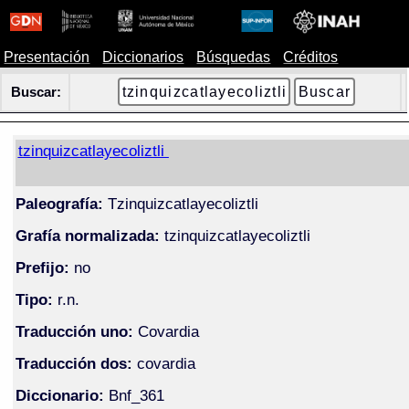
Presentación
Diccionarios
Búsquedas
Créditos
Buscar:
tzinquizcatlayecoliztli
Paleografía:
Tzinquizcatlayecoliztli
Grafía normalizada:
tzinquizcatlayecoliztli
Prefijo:
no
Tipo:
r.n.
Traducción uno:
Covardia
Traducción dos:
covardia
Diccionario:
Bnf_361