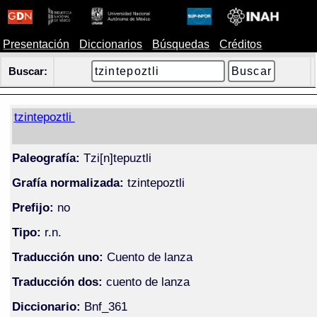
Presentación
Diccionarios
Búsquedas
Créditos
Buscar:
tzintepoztli
Paleografía:
Tzi[n]tepuztli
Grafía normalizada:
tzintepoztli
Prefijo:
no
Tipo:
r.n.
Traducción uno:
Cuento de lanza
Traducción dos:
cuento de lanza
Diccionario:
Bnf_361