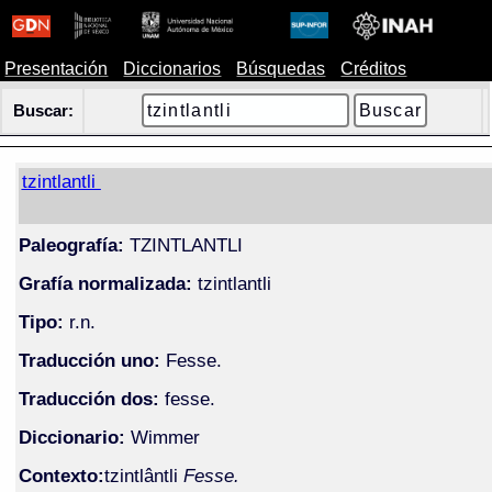
Presentación
Diccionarios
Búsquedas
Créditos
Buscar:
tzintlantli
Paleografía:
TZINTLANTLI
Grafía normalizada:
tzintlantli
Tipo:
r.n.
Traducción uno:
Fesse.
Traducción dos:
fesse.
Diccionario:
Wimmer
Contexto:
tzintlântli
Fesse.