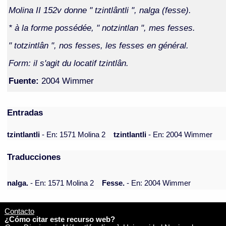
Molina II 152v donne " tzintlântli ", nalga (fesse).
* à la forme possédée, " notzintlan ", mes fesses.
" totzintlân ", nos fesses, les fesses en général.
Form: il s'agit du locatif tzintlân.
Fuente:
2004 Wimmer
Entradas
tzintlantli
- En: 1571 Molina 2
tzintlantli
- En: 2004 Wimmer
Traducciones
nalga.
- En: 1571 Molina 2
Fesse.
- En: 2004 Wimmer
Contacto
¿Cómo citar este recurso web?