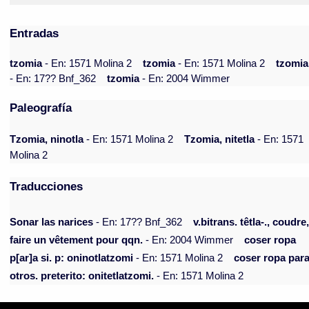
Entradas
tzomia
- En: 1571 Molina 2
tzomia
- En: 1571 Molina 2
tzomia
- En: 17?? Bnf_362
tzomia
- En: 2004 Wimmer
Paleografía
Tzomia, ninotla
- En: 1571 Molina 2
Tzomia, nitetla
- En: 1571
Molina 2
Traducciones
Sonar las narices
- En: 17?? Bnf_362
v.bitrans. têtla-., coudre
faire un vêtement pour qqn.
- En: 2004 Wimmer
coser ropa
p[ar]a si. p: oninotlatzomi
- En: 1571 Molina 2
coser ropa par
otros. preterito: onitetlatzomi.
- En: 1571 Molina 2