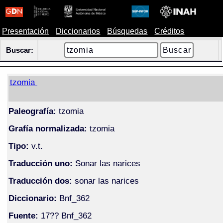
Presentación
Diccionarios
Búsquedas
Créditos
Buscar:
tzomia
Paleografía:
tzomia
Grafía normalizada:
tzomia
Tipo:
v.t.
Traducción uno:
Sonar las narices
Traducción dos:
sonar las narices
Diccionario:
Bnf_362
Fuente:
17?? Bnf_362