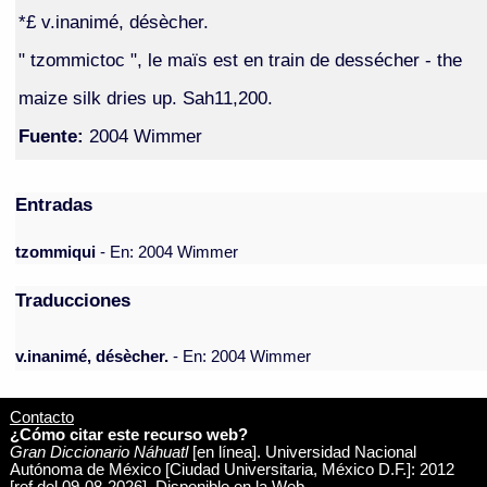
*£ v.inanimé, désècher.
" tzommictoc ", le maïs est en train de dessécher - the
maize silk dries up. Sah11,200.
Fuente:
2004 Wimmer
Entradas
tzommiqui
- En: 2004 Wimmer
Traducciones
v.inanimé, désècher.
- En: 2004 Wimmer
Contacto
¿Cómo citar este recurso web?
Gran Diccionario Náhuatl
[en línea]. Universidad Nacional
Autónoma de México [Ciudad Universitaria, México D.F.]: 2012
[ref del 09-08-2026]. Disponible en la Web