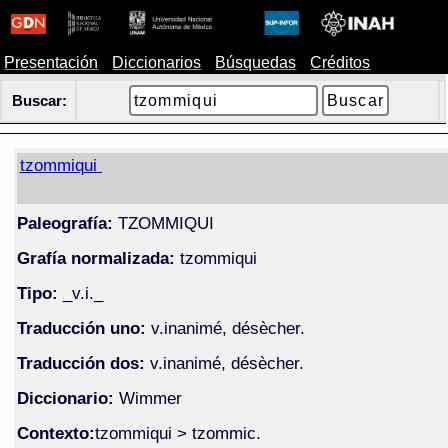
Presentación
Diccionarios
Búsquedas
Créditos
Buscar:
tzommiqui
Paleografía:
TZOMMIQUI
Grafía normalizada:
tzommiqui
Tipo:
_v.i._
Traducción uno:
v.inanimé, désècher.
Traducción dos:
v.inanimé, désècher.
Diccionario:
Wimmer
Contexto:
tzommiqui > tzommic.