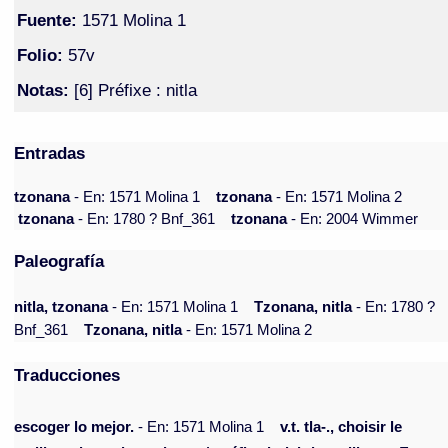
Fuente:
1571 Molina 1
Folio:
57v
Notas:
[6] Préfixe : nitla
Entradas
tzonana
- En: 1571 Molina 1
tzonana
- En: 1571 Molina 2
tzonana
- En: 1780 ? Bnf_361
tzonana
- En: 2004 Wimmer
Paleografía
nitla, tzonana
- En: 1571 Molina 1
Tzonana, nitla
- En: 1780 ?
Bnf_361
Tzonana, nitla
- En: 1571 Molina 2
Traducciones
escoger lo mejor.
- En: 1571 Molina 1
v.t. tla-., choisir le