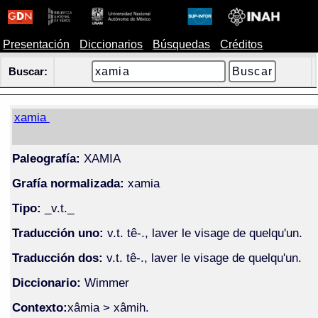
Presentación
Diccionarios
Búsquedas
Créditos
Buscar:
xamia
Paleografía:
XAMIA
Grafía normalizada:
xamia
Tipo:
_v.t._
Traducción uno:
v.t. tê-., laver le visage de quelqu'un.
Traducción dos:
v.t. tê-., laver le visage de quelqu'un.
Diccionario:
Wimmer
Contexto:
xâmia > xâmih.