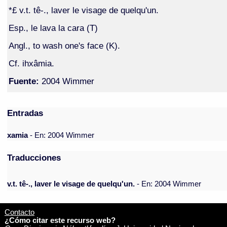
*£ v.t. tê-., laver le visage de quelqu'un.
Esp., le lava la cara (T)
Angl., to wash one's face (K).
Cf. ihxâmia.
Fuente:
2004 Wimmer
Entradas
xamia
- En: 2004 Wimmer
Traducciones
v.t. tê-., laver le visage de quelqu'un.
- En: 2004 Wimmer
Contacto
¿Cómo citar este recurso web?