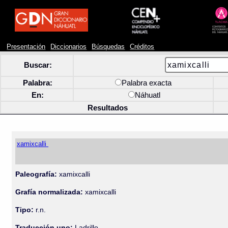
Presentación
Diccionarios
Búsquedas
Créditos
Buscar:
Palabra:
Palabra exacta
En:
Náhuatl
Resultados
xamixcalli
Paleografía:
xamixcalli
Grafía normalizada:
xamixcalli
Tipo:
r.n.
Traducción uno:
Ladrillo