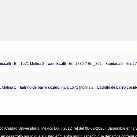
ixcalli
- En: 1571 Molina 2
xamixcalli
- En: 1780 ? Bnf_361
xamixcalli
- En: 1
1 Molina 1
ladrillo de barro cozido.
- En: 1571 Molina 2
Ladrillo de barro cocid
o [Ciudad Universitaria, México D.F.]: 2012 [ref del 06-08-2026]. Disponible en 
 en desarrollo por lo que si usted encuentra algún aspecto que debamos corregir