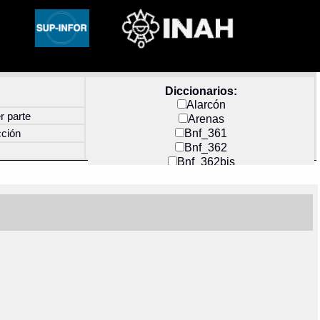
Diccionarios:
Alarcón
r parte
Arenas
Bnf_361
cción
Bnf_362
Bnf_362bis
Carochi
CF_INDEX
Clavijero
Cortés y Zedeño
Docs_México
Durán
Guerra
Mecayapan
Molina_1
Molina_2
Olmos_G