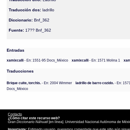
Traducción dos:
ladrillo
Diccionario:
Bnf_362
Fuente:
17?? Bnf_362
Entradas
xamixcalli
- En: 1551-95 Docs_México
xamixcalli
- En: 1571 Molina 1
xam
Traducciones
Brique cuite, torchis.
- En: 2004 Wimmer
ladrillo de barro cozido.
- En: 157
Docs_México
Contacto
¿Cómo citar este recurso web?
Gran Diccionario Náhuatl
[en línea]. Universidad Nacional Autónoma de Méxic
Importante:
Estimado usuario, queremos comentarle que este sitio aún sigue