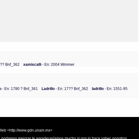
Olmos_V
Paredes
Rincón
Sahagún Escolio
Tezozomoc
Tzinacapan
Wimmer
7?? Bnf_362
xamixcalli
- En: 2004 Wimmer
o
- En: 1780 ? Bnf_361
Ladrillo
- En: 17?? Bnf_362
ladrillo
- En: 1551-95
la Web <http://www.gdn.unam.mx>
 o podamos mejorar le agradeceríamos mucho si nos lo hace saber, nosotros