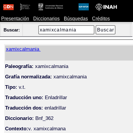
Presentación
Diccionarios
Búsquedas
Créditos
Buscar:
xamixcalmania
Paleografía:
xamixcalmania
Grafía normalizada:
xamixcalmania
Tipo:
v.t.
Traducción uno:
Enladrillar
Traducción dos:
enladrillar
Diccionario:
Bnf_362
Contexto:
v. xamixcalmana