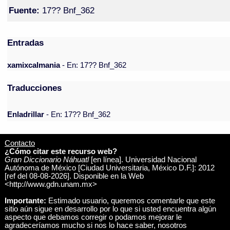
Fuente:
17?? Bnf_362
Entradas
xamixcalmania
- En: 17?? Bnf_362
Traducciones
Enladrillar
- En: 17?? Bnf_362
Contacto
¿Cómo citar este recurso web?
Gran Diccionario Náhuatl
[en línea]. Universidad Nacional
Autónoma de México [Ciudad Universitaria, México D.F.]: 2012
[ref del 08-08-2026]. Disponible en la Web
<http://www.gdn.unam.mx>
Importante:
Estimado usuario, queremos comentarle que este
sitio aún sigue en desarrollo por lo que si usted encuentra algún
aspecto que debamos corregir o podamos mejorar le
agradeceríamos mucho si nos lo hace saber, nosotros