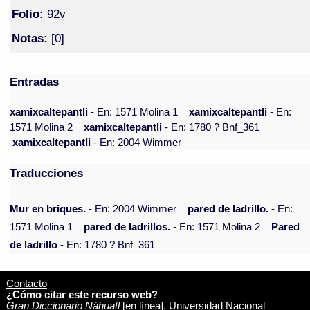
Folio:
92v
Notas:
[0]
Entradas
xamixcaltepantli
- En: 1571 Molina 1
xamixcaltepantli
- En:
1571 Molina 2
xamixcaltepantli
- En: 1780 ? Bnf_361
xamixcaltepantli
- En: 2004 Wimmer
Traducciones
Mur en briques.
- En: 2004 Wimmer
pared de ladrillo.
- En:
1571 Molina 1
pared de ladrillos.
- En: 1571 Molina 2
Pared
de ladrillo
- En: 1780 ? Bnf_361
Contacto
¿Cómo citar este recurso web?
Gran Diccionario Náhuatl
[en línea]. Universidad Nacional