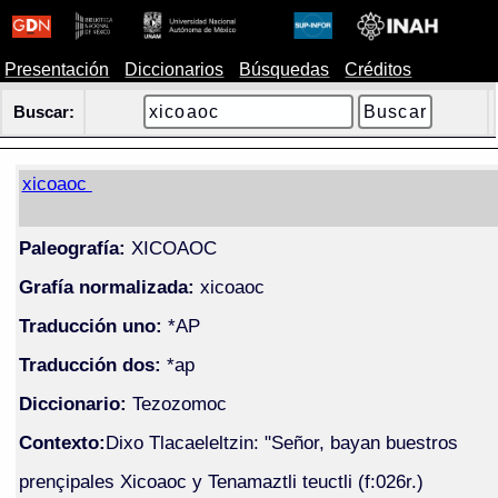
Presentación
Diccionarios
Búsquedas
Créditos
Buscar:
xicoaoc
Paleografía:
XICOAOC
Grafía normalizada:
xicoaoc
Traducción uno:
*AP
Traducción dos:
*ap
Diccionario:
Tezozomoc
Contexto:
Dixo Tlacaeleltzin: "Señor, bayan buestros
prençipales Xicoaoc y Tenamaztli teuctli (f:026r.)