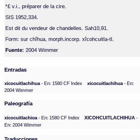
*£ v.i., préparer de la cire.
SIS 1952,334.
Est dit du vendeur de chandelles. Sah10,91.
Form: sur chîhua, morph.incorp. xîcohcuitla-tl.
Fuente:
2004 Wimmer
Entradas
xicocuitlachihua
- En: 1580 CF Index
xicocuitlachihua
- En:
2004 Wimmer
Paleografía
xicocuitlachioa
- En: 1580 CF Index
XICOHCUITLACHIHUA
-
En: 2004 Wimmer
Traducciones