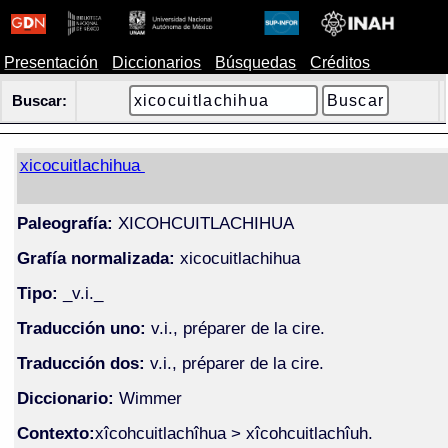
Presentación
Diccionarios
Búsquedas
Créditos
Buscar:
xicocuitlachihua
Paleografía:
XICOHCUITLACHIHUA
Grafía normalizada:
xicocuitlachihua
Tipo:
_v.i._
Traducción uno:
v.i., préparer de la cire.
Traducción dos:
v.i., préparer de la cire.
Diccionario:
Wimmer
Contexto:
xîcohcuitlachîhua > xîcohcuitlachîuh.