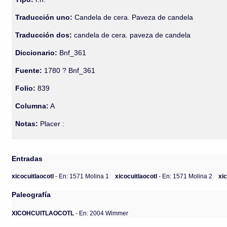
Traducción uno:
Candela de cera. Paveza de candela
Traducción dos:
candela de cera. paveza de candela
Diccionario:
Bnf_361
Fuente:
1780 ? Bnf_361
Folio:
839
Columna:
A
Notas:
Placer :
Entradas
xicocuitlaocotl
- En: 1571 Molina 1
xicocuitlaocotl
- En: 1571 Molina 2
xi
Paleografía
XICOHCUITLAOCOTL
- En: 2004 Wimmer