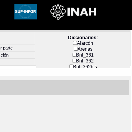
Diccionarios:
Alarcón
r parte
Arenas
Bnf_361
cción
Bnf_362
Bnf_362bis
Carochi
CF_INDEX
Clavijero
Cortés y Zedeño
Docs_México
Durán
Guerra
Mecayapan
Molina_1
Molina_2
Olmos_G