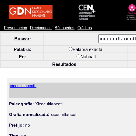
Presentación
Diccionarios
Búsquedas
Créditos
Buscar:
Palabra:
Palabra exacta
En:
Náhuatl
Resultados
xicocuitlaocotl
Paleografía:
Xicocuitlaocotl
Grafía normalizada:
xicocuitlaocotl
Prefijo:
no
Tipo:
r.n.