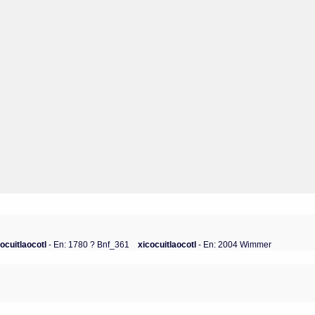
cocuitlaocotl
- En: 1780 ? Bnf_361
xicocuitlaocotl
- En: 2004 Wimmer