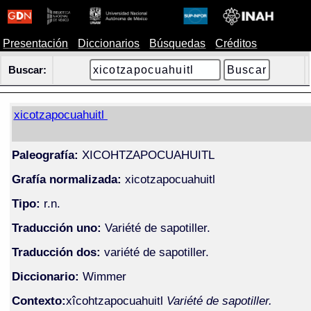
Presentación
Diccionarios
Búsquedas
Créditos
Buscar:
xicotzapocuahuitl
Paleografía:
XICOHTZAPOCUAHUITL
Grafía normalizada:
xicotzapocuahuitl
Tipo:
r.n.
Traducción uno:
Variété de sapotiller.
Traducción dos:
variété de sapotiller.
Diccionario:
Wimmer
Contexto:
xîcohtzapocuahuitl
Variété de sapotiller.