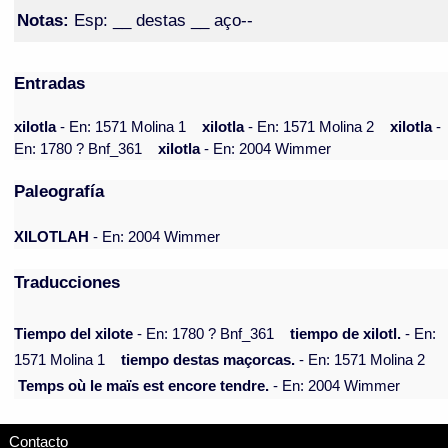
Notas:
Esp: __ destas __ aço--
Entradas
xilotla
- En: 1571 Molina 1
xilotla
- En: 1571 Molina 2
xilotla
-
En: 1780 ? Bnf_361
xilotla
- En: 2004 Wimmer
Paleografía
XILOTLAH
- En: 2004 Wimmer
Traducciones
Tiempo del xilote
- En: 1780 ? Bnf_361
tiempo de xilotl.
- En:
1571 Molina 1
tiempo destas maçorcas.
- En: 1571 Molina 2
Temps où le maïs est encore tendre.
- En: 2004 Wimmer
Contacto