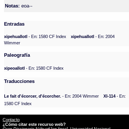
Notas:
eoa--
Entradas
xipehuallotl
- En: 1580 CF Index
xipehuallotl
- En: 2004
Wimmer
Paleografía
xipeoallotl
- En: 1580 CF Index
Traducciones
Le fait d'écorcer, d'écorcher.
- En: 2004 Wimmer
XI-114
- En:
1580 CF Index
Contacto
¿Cómo citar este recurso web?
Gran Diccionario Náhuatl
[en línea]. Universidad Nacional