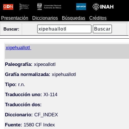
Presentación
Diccionarios
Búsquedas
Créditos
Buscar:
xipehuallotl
Paleografía:
xipeoallotl
Grafía normalizada:
xipehuallotl
Tipo:
r.n.
Traducción uno:
XI-114
Traducción dos:
Diccionario:
CF_INDEX
Fuente:
1580 CF Index