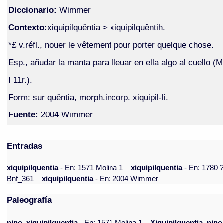
Diccionario:
Wimmer
Contexto:
xiquipilquêntia > xiquipilquêntih.
*£ v.réfl., nouer le vêtement pour porter quelque chose.
Esp., añudar la manta para lleuar en ella algo al cuello (M
I 11r.).
Form: sur quêntia, morph.incorp. xiquipil-li.
Fuente:
2004 Wimmer
Entradas
xiquipilquentia
- En: 1571 Molina 1
xiquipilquentia
- En: 1780 
Bnf_361
xiquipilquentia
- En: 2004 Wimmer
Paleografía
nino, xiquipilquentia
- En: 1571 Molina 1
Xiquipilquentia, nino