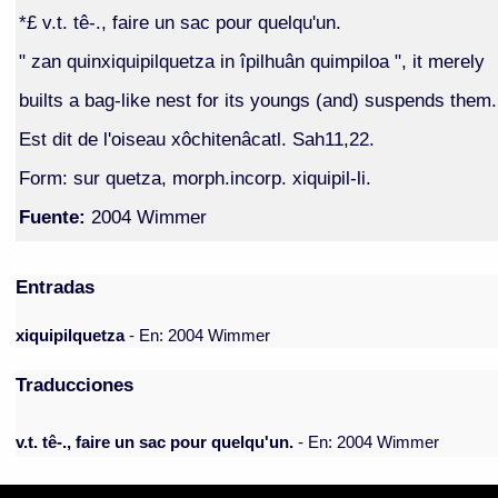
*£ v.t. tê-., faire un sac pour quelqu'un.
" zan quinxiquipilquetza in îpilhuân quimpiloa ", it merely
builts a bag-like nest for its youngs (and) suspends them.
Est dit de l'oiseau xôchitenâcatl. Sah11,22.
Form: sur quetza, morph.incorp. xiquipil-li.
Fuente:
2004 Wimmer
Entradas
xiquipilquetza
- En: 2004 Wimmer
Traducciones
v.t. tê-., faire un sac pour quelqu'un.
- En: 2004 Wimmer