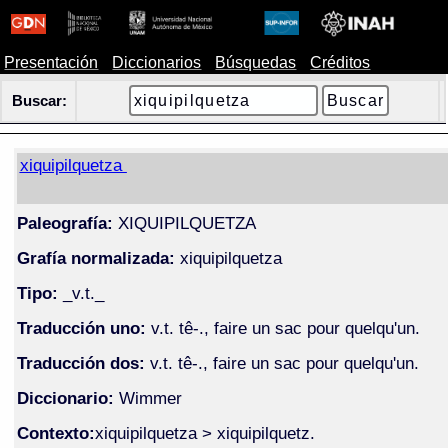
Presentación
Diccionarios
Búsquedas
Créditos
Buscar:
xiquipilquetza
Paleografía:
XIQUIPILQUETZA
Grafía normalizada:
xiquipilquetza
Tipo:
_v.t._
Traducción uno:
v.t. tê-., faire un sac pour quelqu'un.
Traducción dos:
v.t. tê-., faire un sac pour quelqu'un.
Diccionario:
Wimmer
Contexto:
xiquipilquetza > xiquipilquetz.