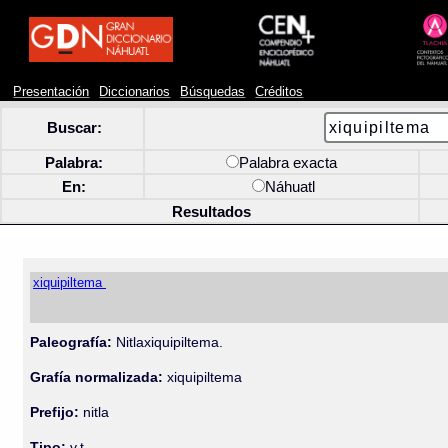
Presentación
Diccionarios
Búsquedas
Créditos
Buscar:
Palabra:
Palabra exacta
En:
Náhuatl
Resultados
xiquipiltema
Paleografía:
Nitlaxiquipiltema.
Grafía normalizada:
xiquipiltema
Prefijo:
nitla
Tipo:
v.t.