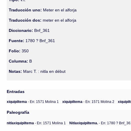
Traducción uno:
Meter en el alforja
Traducción dos:
meter en el alforja
Diccionario:
Bnf_361
Fuente:
1780 ? Bnf_361
Folio:
350
Columna:
B
Notas:
Marc T. : nitla en début
Entradas
xiquipiltema
- En: 1571 Molina 1
xiquipiltema
- En: 1571 Molina 2
xiquipi
Paleografía
nitlaxiquipiltema
- En: 1571 Molina 1
Nitlaxiquipiltema.
- En: 1780 ? Bnf_36