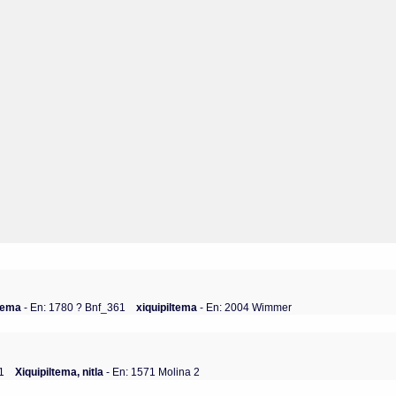
ltema
- En: 1780 ? Bnf_361
xiquipiltema
- En: 2004 Wimmer
1
Xiquipiltema, nitla
- En: 1571 Molina 2