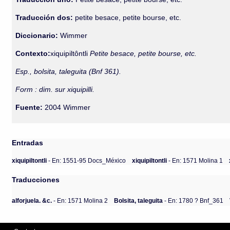
Traducción dos:
petite besace, petite bourse, etc.
Diccionario:
Wimmer
Contexto:
xiquipiltôntli
Petite besace, petite bourse, etc.
Esp., bolsita, taleguita (Bnf 361).
Form : dim. sur xiquipilli.
Fuente:
2004 Wimmer
Entradas
xiquipiltontli
- En: 1551-95 Docs_México
xiquipiltontli
- En: 1571 Molina 1
Traducciones
alforjuela. &c.
- En: 1571 Molina 2
Bolsita, taleguita
- En: 1780 ? Bnf_361