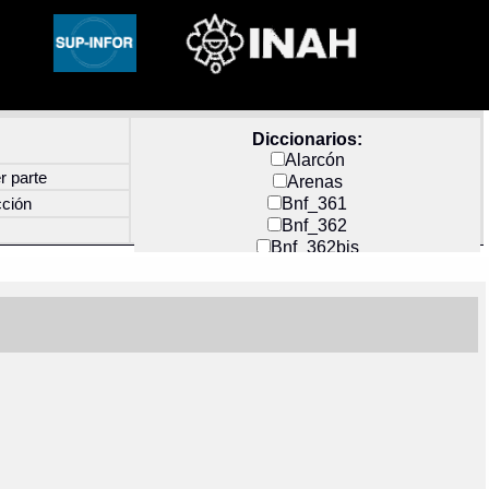
Diccionarios:
Alarcón
r parte
Arenas
Bnf_361
cción
Bnf_362
Bnf_362bis
Carochi
CF_INDEX
Clavijero
Cortés y Zedeño
Docs_México
Durán
Guerra
Mecayapan
Molina_1
Molina_2
Olmos_G