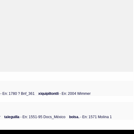
Olmos_V
Paredes
Rincón
Sahagún Escolio
Tezozomoc
Tzinacapan
Wimmer
i
- En: 1780 ? Bnf_361
xiquipiltontli
- En: 2004 Wimmer
r
taleguilla
- En: 1551-95 Docs_México
bolsa.
- En: 1571 Molina 1