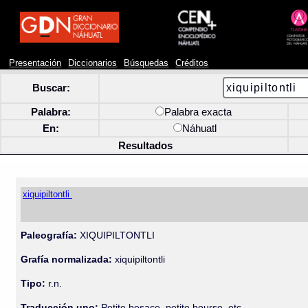
Presentación
Diccionarios
Búsquedas
Créditos
Buscar:
Palabra:
Palabra exacta
En:
Náhuatl
Resultados
xiquipiltontli
Paleografía:
XIQUIPILTONTLI
Grafía normalizada:
xiquipiltontli
Tipo:
r.n.
Traducción uno:
Petite besace, petite bourse, etc.