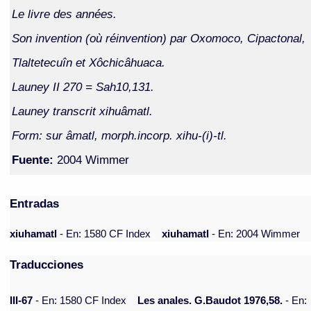
Le livre des années.
Son invention (où réinvention) par Oxomoco, Cipactonal,
Tlaltetecuîn et Xôchicâhuaca.
Launey II 270 = Sah10,131.
Launey transcrit xihuâmatl.
Form: sur âmatl, morph.incorp. xihu-(i)-tl.
Fuente:
2004 Wimmer
Entradas
xiuhamatl
- En: 1580 CF Index
xiuhamatl
- En: 2004 Wimmer
Traducciones
III-67
- En: 1580 CF Index
Les anales. G.Baudot 1976,58.
- En: