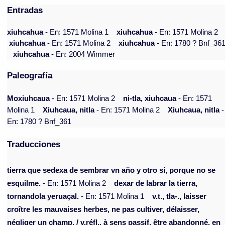
Entradas
xiuhcahua
- En: 1571 Molina 1
xiuhcahua
- En: 1571 Molina 2
xiuhcahua
- En: 1571 Molina 2
xiuhcahua
- En: 1780 ? Bnf_36
xiuhcahua
- En: 2004 Wimmer
Paleografía
Moxiuhcaua
- En: 1571 Molina 2
ni-tla, xiuhcaua
- En: 1571
Molina 1
Xiuhcaua, nitla
- En: 1571 Molina 2
Xiuhcaua, nitla
-
En: 1780 ? Bnf_361
Traducciones
tierra que sedexa de sembrar vn año y otro si, porque no se
esquilme.
- En: 1571 Molina 2
dexar de labrar la tierra,
tornandola yeruaçal.
- En: 1571 Molina 1
v.t., tla-., laisser
croître les mauvaises herbes, ne pas cultiver, délaisser,
négliger un champ. / v.réfl., à sens passif. être abandonné, en