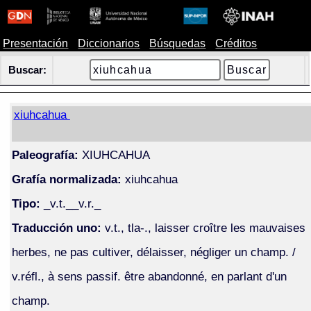
Presentación
Diccionarios
Búsquedas
Créditos
Buscar:
xiuhcahua
Paleografía:
XIUHCAHUA
Grafía normalizada:
xiuhcahua
Tipo:
_v.t.__v.r._
Traducción uno:
v.t., tla-., laisser croître les mauvaises
herbes, ne pas cultiver, délaisser, négliger un champ. /
v.réfl., à sens passif. être abandonné, en parlant d'un
champ.