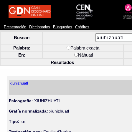
Presentación
Diccionarios
Búsquedas
Créditos
Buscar:
Palabra:
Palabra exacta
En:
Náhuatl
Resultados
xiuhizhuatl
Paleografía:
XIUHIZHUATL
Grafía normalizada:
xiuhizhuatl
Tipo:
r.n.
Traducción uno:
Feuille d'herbe.