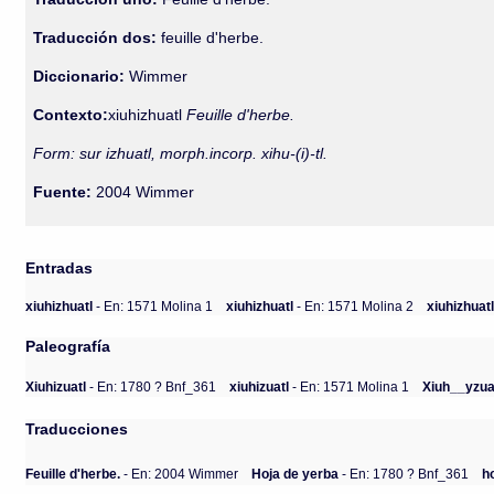
Traducción dos:
feuille d'herbe.
Diccionario:
Wimmer
Contexto:
xiuhizhuatl
Feuille d'herbe.
Form: sur izhuatl, morph.incorp. xihu-(i)-tl.
Fuente:
2004 Wimmer
Entradas
xiuhizhuatl
- En: 1571 Molina 1
xiuhizhuatl
- En: 1571 Molina 2
xiuhizhuat
Paleografía
Xiuhizuatl
- En: 1780 ? Bnf_361
xiuhizuatl
- En: 1571 Molina 1
Xiuh__yzua
Traducciones
Feuille d'herbe.
- En: 2004 Wimmer
Hoja de yerba
- En: 1780 ? Bnf_361
h