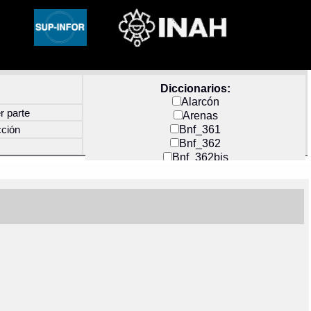
Diccionarios:
Alarcón
r parte
Arenas
Bnf_361
cción
Bnf_362
Bnf_362bis
Carochi
CF_INDEX
Clavijero
Cortés y Zedeño
Docs_México
Durán
Guerra
Mecayapan
Molina_1
Molina_2
Olmos_G