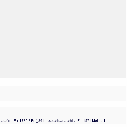
Olmos_V
Paredes
Rincón
Sahagún Escolio
Tezozomoc
Tzinacapan
Wimmer
ra teñir
- En: 1780 ? Bnf_361
pastel para teñir.
- En: 1571 Molina 1