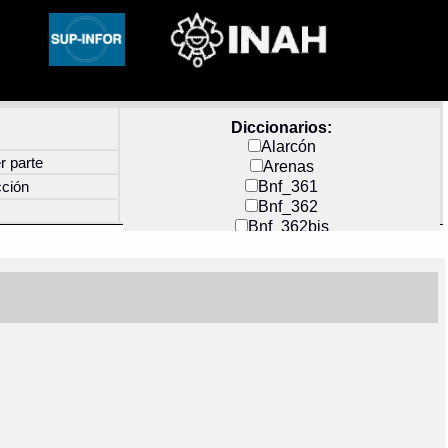
Diccionarios:
Alarcón
r parte
Arenas
Bnf_361
cción
Bnf_362
Bnf_362bis
Carochi
CF_INDEX
Clavijero
Cortés y Zedeño
Docs_México
Durán
Guerra
Mecayapan
Molina_1
Molina_2
Olmos_G