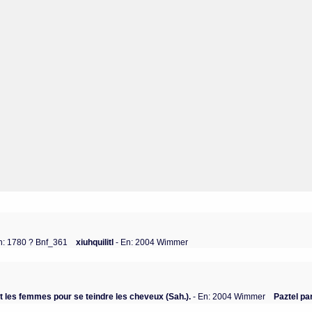
n: 1780 ? Bnf_361
xiuhquilitl
- En: 2004 Wimmer
nt les femmes pour se teindre les cheveux (Sah.).
- En: 2004 Wimmer
Paztel pa