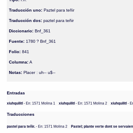
Traducción uno:
Paztel para teñir
Traducción dos:
paztel para teñir
Diccionario:
Bnf_361
Fuente:
1780 ? Bnf_361
Folio:
841
Columna:
A
Notas:
Placer : uh-- u$--
Entradas
xiuhquilitl
- En: 1571 Molina 1
xiuhquilitl
- En: 1571 Molina 2
xiuhquilitl
- E
Traducciones
pastel para teñir.
- En: 1571 Molina 2
Pastel; plante verte dont se servaie