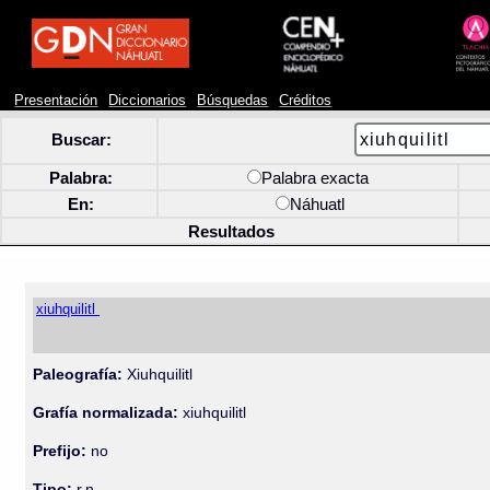
Presentación
Diccionarios
Búsquedas
Créditos
Buscar:
Palabra:
Palabra exacta
En:
Náhuatl
Resultados
xiuhquilitl
Paleografía:
Xiuhquilitl
Grafía normalizada:
xiuhquilitl
Prefijo:
no
Tipo:
r.n.