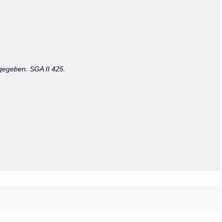
Olmos_V
Paredes
Rincón
Sahagún Escolio
Tezozomoc
Tzinacapan
Wimmer
angegeben. SGA II 425.