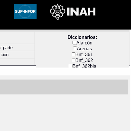
Diccionarios:
Alarcón
r parte
Arenas
Bnf_361
cción
Bnf_362
Bnf_362bis
Carochi
CF_INDEX
Clavijero
Cortés y Zedeño
Docs_México
Durán
Guerra
Mecayapan
Molina_1
Molina_2
Olmos_G