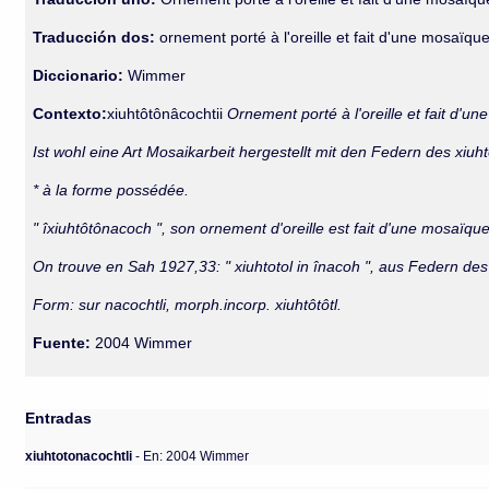
Traducción dos:
ornement porté à l'oreille et fait d'une mosaïque
Diccionario:
Wimmer
Contexto:
xiuhtôtônâcochtii
Ornement porté à l'oreille et fait d'u
Ist wohl eine Art Mosaikarbeit hergestellt mit den Federn des xiuh
* à la forme possédée.
" îxiuhtôtônacoch ", son ornement d'oreille est fait d'une mosaïq
On trouve en Sah 1927,33: " xiuhtotol in înacoh ", aus Federn des 
Form: sur nacochtli, morph.incorp. xiuhtôtôtl.
Fuente:
2004 Wimmer
Entradas
xiuhtotonacochtli
- En: 2004 Wimmer