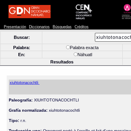
Presentación
Diccionarios
Búsquedas
Créditos
Buscar:
Palabra:
Palabra exacta
En:
Náhuatl
Resultados
xiuhtotonacochtli
Paleografía:
XIUHTOTONACOCHTLI
Grafía normalizada:
xiuhtotonacochtli
Tipo:
r.n.
Traducción uno:
Ornement porté à l'oreille et fait d'une mosaïqu