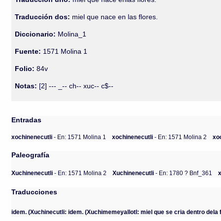
Traducción dos:
miel que nace en las flores.
Diccionario:
Molina_1
Fuente:
1571 Molina 1
Folio:
84v
Notas:
[2] --- _-- ch-- xuc-- c$--
Entradas
xochinenecutli
- En: 1571 Molina 1
xochinenecutli
- En: 1571 Molina 2
xo
Paleografía
Xuchinenecutli
- En: 1571 Molina 2
Xuchinenecutli
- En: 1780 ? Bnf_361
Traducciones
idem. (Xuchinecutli: idem. (Xuchimemeyallotl: miel que se cria dentro dela fl