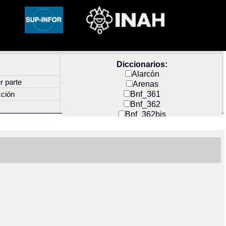
Diccionarios:
Alarcón
r parte
Arenas
Bnf_361
cción
Bnf_362
Bnf_362bis
Carochi
CF_INDEX
Clavijero
Cortés y Zedeño
Docs_México
Durán
Guerra
Mecayapan
Molina_1
Molina_2
Olmos_G