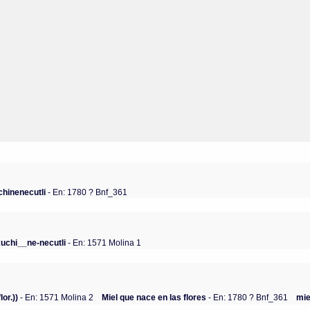
chinenecutli
- En: 1780 ? Bnf_361
xuchi__ne-necutli
- En: 1571 Molina 1
or.))
- En: 1571 Molina 2
Miel que nace en las flores
- En: 1780 ? Bnf_361
mie