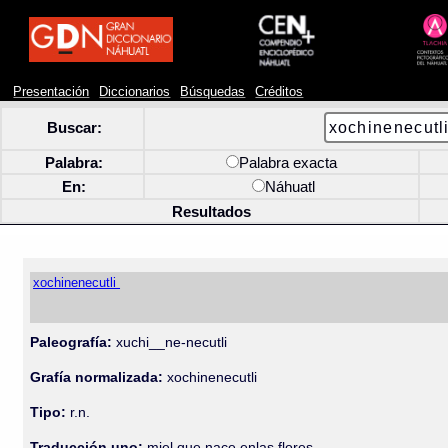
Presentación
Diccionarios
Búsquedas
Créditos
Buscar:
Palabra:
Palabra exacta
En:
Náhuatl
Resultados
xochinenecutli
Paleografía:
xuchi__ne-necutli
Grafía normalizada:
xochinenecutli
Tipo:
r.n.
Traducción uno:
miel que nace enlas flores.