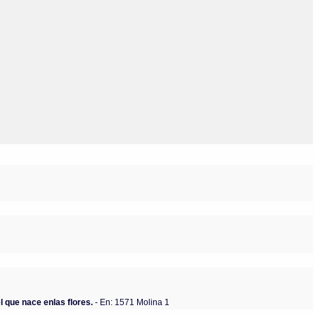
Olmos_V
Paredes
Rincón
Sahagún Escolio
Tezozomoc
Tzinacapan
Wimmer
l que nace enlas flores.
- En: 1571 Molina 1