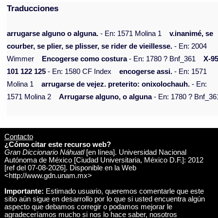
Traducciones
arrugarse alguno o alguna.
- En: 1571 Molina 1
v.inanimé, se
courber, se plier, se plisser, se rider de vieillesse.
- En: 2004
Wimmer
Encogerse como costura
- En: 1780 ? Bnf_361
X-9
101 122 125
- En: 1580 CF Index
encogerse assi.
- En: 1571
Molina 1
arrugarse de vejez. preterito: onixolochauh.
- En:
1571 Molina 2
Arrugarse alguno, o alguna
- En: 1780 ? Bnf_36
Contacto
¿Cómo citar este recurso web?
Gran Diccionario Náhuatl
[en línea]. Universidad Nacional
Autónoma de México [Ciudad Universitaria, México D.F.]: 2012
[ref del 07-08-2026]. Disponible en la Web
<http://www.gdn.unam.mx>
Importante:
Estimado usuario, queremos comentarle que este
sitio aún sigue en desarrollo por lo que si usted encuentra algún
aspecto que debamos corregir o podamos mejorar le
agradeceríamos mucho si nos lo hace saber, nosotros