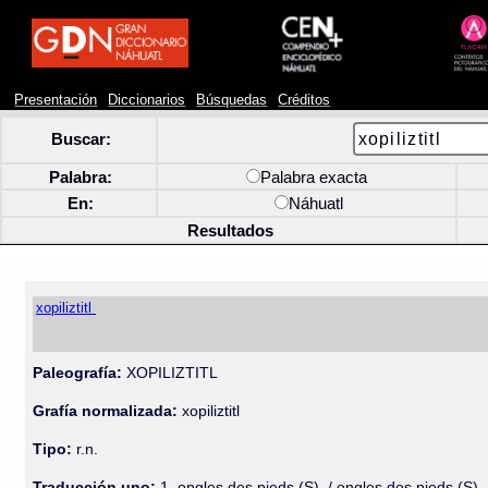
Presentación
Diccionarios
Búsquedas
Créditos
Buscar:
Palabra:
Palabra exacta
En:
Náhuatl
Resultados
xopiliztitl
Paleografía:
XOPILIZTITL
Grafía normalizada:
xopiliztitl
Tipo:
r.n.
Traducción uno:
1. ongles des pieds (S). / ongles des pieds (S). / 