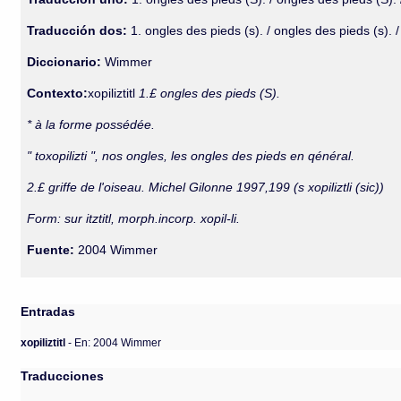
Traducción dos:
1. ongles des pieds (s). / ongles des pieds (s). / 
Diccionario:
Wimmer
Contexto:
xopiliztitl
1.£ ongles des pieds (S).
* à la forme possédée.
" toxopilizti ", nos ongles, les ongles des pieds en qénéral.
2.£ griffe de l'oiseau. Michel Gilonne 1997,199 (s xopiliztli (sic))
Form: sur itztitl, morph.incorp. xopil-li.
Fuente:
2004 Wimmer
Entradas
xopiliztitl
- En: 2004 Wimmer
Traducciones