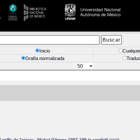
Inicio
Cualquie
Grafía normalizada
Tradu
griffe de l'oiseau. Michel Gilonne 1997,199 (s xopiliztli (sic))