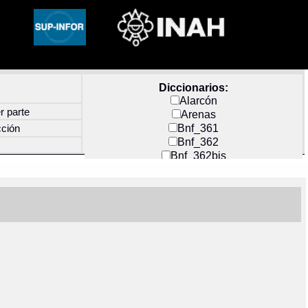
Diccionarios:
Alarcón
r parte
Arenas
Bnf_361
cción
Bnf_362
Bnf_362bis
Carochi
CF_INDEX
Clavijero
Cortés y Zedeño
Docs_México
Durán
Guerra
Mecayapan
Molina_1
Molina_2
Olmos_G