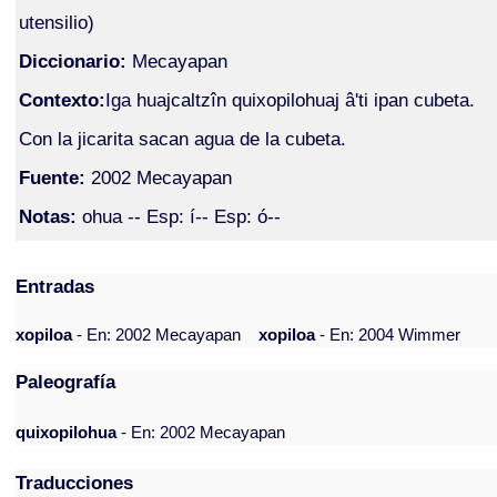
utensilio)
Diccionario:
Mecayapan
Contexto:
Iga huajcaltzîn quixopilohuaj â'ti ipan cubeta.
Con la jicarita sacan agua de la cubeta.
Fuente:
2002 Mecayapan
Notas:
ohua -- Esp: í-- Esp: ó--
Entradas
xopiloa
- En: 2002 Mecayapan
xopiloa
- En: 2004 Wimmer
Paleografía
quixopilohua
- En: 2002 Mecayapan
Traducciones