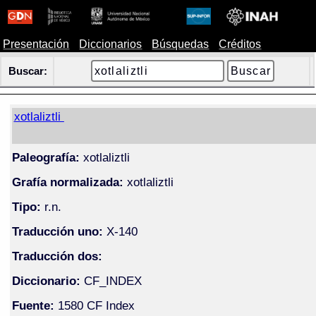
Presentación
Diccionarios
Búsquedas
Créditos
Buscar:
xotlaliztli
Paleografía:
xotlaliztli
Grafía normalizada:
xotlaliztli
Tipo:
r.n.
Traducción uno:
X-140
Traducción dos:
Diccionario:
CF_INDEX
Fuente:
1580 CF Index