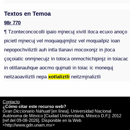
Textos en Temoa
98r 770
¶ Tzonteconcocolli ipaio mjnecuj xivitl itoca ecuxo anoço
picietl mjnecuj vel moquaqujmjloz vel moquailpiz ioan
nepopochviliztli auh intla tlanavi mocoxonjz in jtoca
çoçoiatic onmjnecujz in totoca onmochichipinjz in toiacac
in otitlanauhque aocmo qujmati in toiac ic monequj
neitzaoaviliztli nepa
xotlaliztli
neitzmjnaliztli
Contacto
¿Cómo citar este recurso web?
Gran Diccionario Náhuatl
[en línea]. Universidad Nacional
Autónoma de México [Ciudad Universitaria, México D.F.]: 2012
[ref del 09-08-2026]. Disponible en la Web
<http://www.gdn.unam.mx>