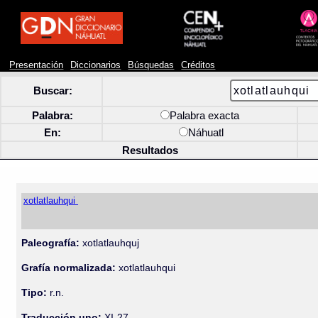
Presentación
Diccionarios
Búsquedas
Créditos
Buscar:
Palabra:
Palabra exacta
En:
Náhuatl
Resultados
xotlatlauhqui
Paleografía:
xotlatlauhquj
Grafía normalizada:
xotlatlauhqui
Tipo:
r.n.
Traducción uno:
XI-27