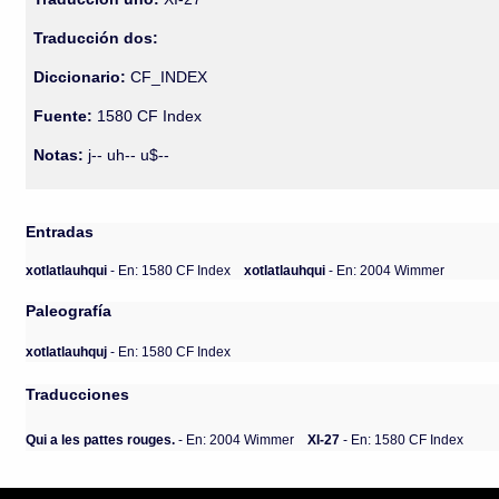
Traducción dos:
Diccionario:
CF_INDEX
Fuente:
1580 CF Index
Notas:
j-- uh-- u$--
Entradas
xotlatlauhqui
- En: 1580 CF Index
xotlatlauhqui
- En: 2004 Wimmer
Paleografía
xotlatlauhquj
- En: 1580 CF Index
Traducciones
Qui a les pattes rouges.
- En: 2004 Wimmer
XI-27
- En: 1580 CF Index