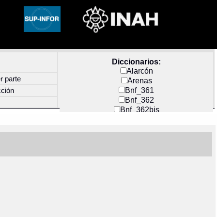
Diccionarios:
Alarcón
r parte
Arenas
Bnf_361
cción
Bnf_362
Bnf_362bis
Carochi
CF_INDEX
Clavijero
Cortés y Zedeño
Docs_México
Durán
Guerra
Mecayapan
Molina_1
Molina_2
Olmos_G