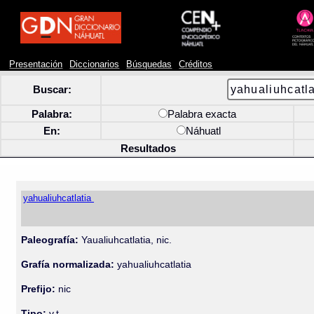
Presentación
Diccionarios
Búsquedas
Créditos
Buscar:
Palabra:
Palabra exacta
En:
Náhuatl
Resultados
yahualiuhcatlatia
Paleografía:
Yaualiuhcatlatia, nic.
Grafía normalizada:
yahualiuhcatlatia
Prefijo:
nic
Tipo:
v.t.