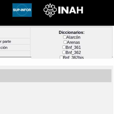
Diccionarios:
Alarcón
r parte
Arenas
Bnf_361
cción
Bnf_362
Bnf_362bis
Carochi
CF_INDEX
Clavijero
Cortés y Zedeño
Docs_México
Durán
Guerra
Mecayapan
Molina_1
Molina_2
Olmos_G