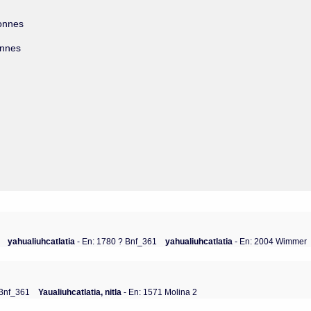
lonnes
onnes
yahualiuhcatlatia
- En: 1780 ? Bnf_361
yahualiuhcatlatia
- En: 2004 Wimmer
 Bnf_361
Yaualiuhcatlatia, nitla
- En: 1571 Molina 2