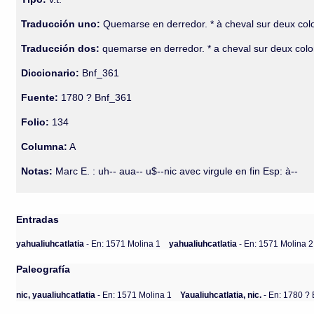
Traducción uno:
Quemarse en derredor. * à cheval sur deux co
Traducción dos:
quemarse en derredor. * a cheval sur deux col
Diccionario:
Bnf_361
Fuente:
1780 ? Bnf_361
Folio:
134
Columna:
A
Notas:
Marc E. : uh-- aua-- u$--nic avec virgule en fin Esp: à--
Entradas
yahualiuhcatlatia
- En: 1571 Molina 1
yahualiuhcatlatia
- En: 1571 Molina 2
Paleografía
nic, yaualiuhcatlatia
- En: 1571 Molina 1
Yaualiuhcatlatia, nic.
- En: 1780 ?