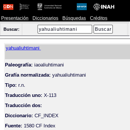
Presentación
Diccionarios
Búsquedas
Créditos
Buscar:
yahualiuhtimani
Paleografía:
iaoaliuhtimani
Grafía normalizada:
yahualiuhtimani
Tipo:
r.n.
Traducción uno:
X-113
Traducción dos:
Diccionario:
CF_INDEX
Fuente:
1580 CF Index