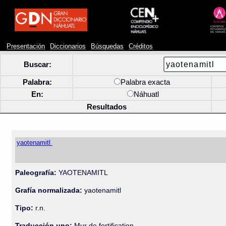
Presentación
Diccionarios
Búsquedas
Créditos
Buscar:
Palabra:
Palabra exacta
En:
Náhuatl
Resultados
yaotenamitl
Paleografía:
YAOTENAMITL
Grafía normalizada:
yaotenamitl
Tipo:
r.n.
Traducción uno:
Mur de fortification.