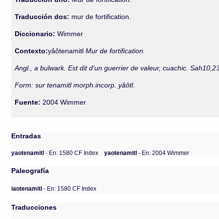
Traducción dos:
mur de fortification.
Diccionario:
Wimmer
Contexto:
yâôtenamitl
Mur de fortification.
Angl., a bulwark. Est dit d'un guerrier de valeur, cuachic. Sah10,23
Form: sur tenamitl morph.incorp. yâôtl.
Fuente:
2004 Wimmer
Entradas
yaotenamitl
- En: 1580 CF Index
yaotenamitl
- En: 2004 Wimmer
Paleografía
iaotenamitl
- En: 1580 CF Index
Traducciones