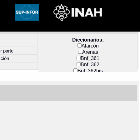
Diccionarios:
Alarcón
r parte
Arenas
Bnf_361
cción
Bnf_362
Bnf_362bis
Carochi
CF_INDEX
Clavijero
Cortés y Zedeño
Docs_México
Durán
Guerra
Mecayapan
Molina_1
Molina_2
Olmos_G