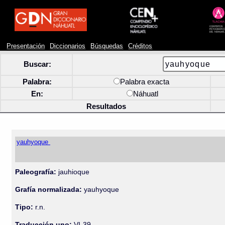
Presentación
Diccionarios
Búsquedas
Créditos
Buscar:
Palabra:
Palabra exacta
En:
Náhuatl
Resultados
yauhyoque
Paleografía:
jauhioque
Grafía normalizada:
yauhyoque
Tipo:
r.n.
Traducción uno:
VI-39