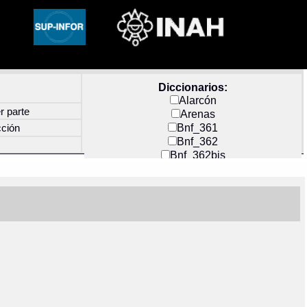
Diccionarios:
Alarcón
r parte
Arenas
Bnf_361
cción
Bnf_362
Bnf_362bis
Carochi
CF_INDEX
Clavijero
Cortés y Zedeño
Docs_México
Durán
Guerra
Mecayapan
Molina_1
Molina_2
Olmos_G