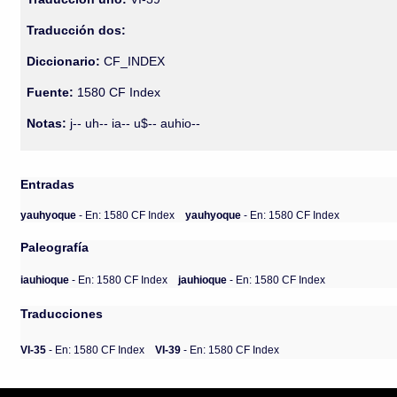
Traducción dos:
Diccionario:
CF_INDEX
Fuente:
1580 CF Index
Notas:
j-- uh-- ia-- u$-- auhio--
Entradas
yauhyoque
- En: 1580 CF Index
yauhyoque
- En: 1580 CF Index
Paleografía
iauhioque
- En: 1580 CF Index
jauhioque
- En: 1580 CF Index
Traducciones
VI-35
- En: 1580 CF Index
VI-39
- En: 1580 CF Index